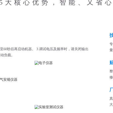
5大核心优势，智能、又省
专
秒至60秒后再启动机器。 3.调试电压及频率时，请关闭输出
量
启动负载。
整
修
真
大